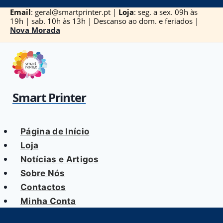
Skip
Email
: geral@smartprinter.pt |
Loja
: seg. a sex. 09h às
to
19h | sab. 10h às 13h | Descanso ao dom. e feriados |
Nova Morada
content
Smart Printer
Página de Início
Loja
Notícias e Artigos
Sobre Nós
Contactos
Minha Conta