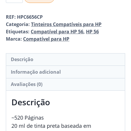
de
Tinteiro
REF:
HPC6656CP
Compatível
Categoria:
Tinteiros Compatíveis para HP
para
Etiquetas:
Compatível para HP 56
,
HP 56
HP
Marca:
Compatível para HP
56
Black
Descrição
Informação adicional
Avaliações (0)
Descrição
~520 Páginas
20 ml de tinta preta baseada em