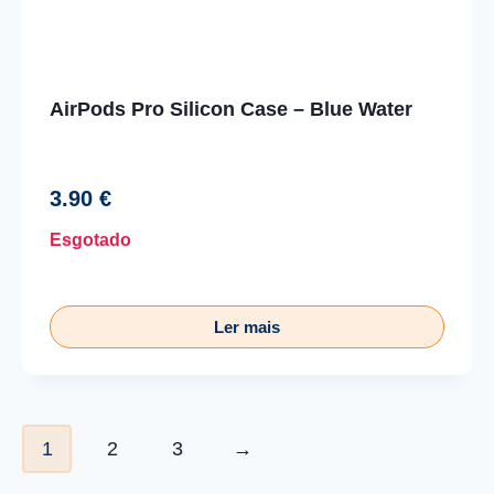
AirPods Pro Silicon Case – Blue Water
3.90
€
Esgotado
Ler mais
1
2
3
→