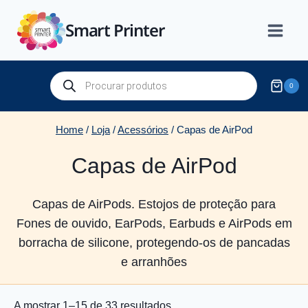
Skip
Smart Printer
to
content
Products
0
search
Home
/
Loja
/
Acessórios
/
Capas de AirPod
Capas de AirPod
Capas de AirPods. Estojos de proteção para
Fones de ouvido, EarPods, Earbuds e AirPods em
borracha de silicone, protegendo-os de pancadas
e arranhões
Ordenado
A mostrar 1–15 de 33 resultados