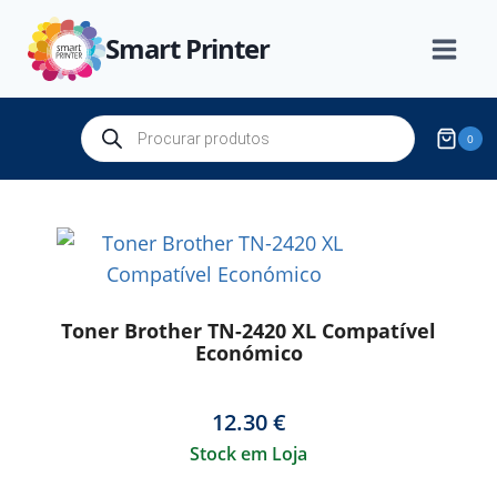
Skip
Smart Printer
to
content
Products
0
search
Toner Brother TN-2420 XL Compatível
Económico
12.30
€
Stock em Loja