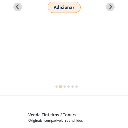
Adicionar
Smart Printer
Venda Tinteiros / Toners
Originais, compatíveis, reenchidos