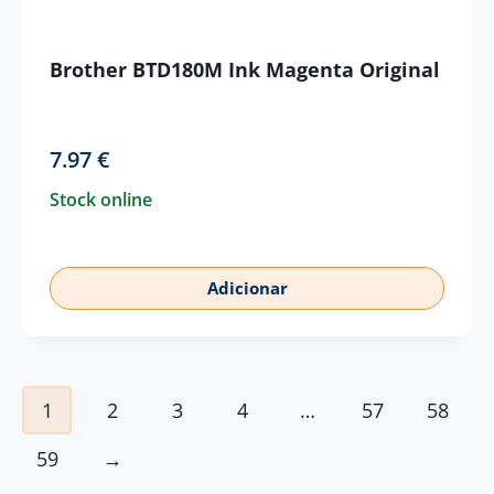
Brother BTD180M Ink Magenta Original
7.97
€
Stock online
Adicionar
1
2
3
4
…
57
58
59
→