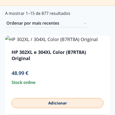
Ordenado
A mostrar 1–15 de 877 resultados
por
mais
recentes
HP 302XL e 304XL Color (B7RT8A)
Original
48.99
€
Stock online
Adicionar