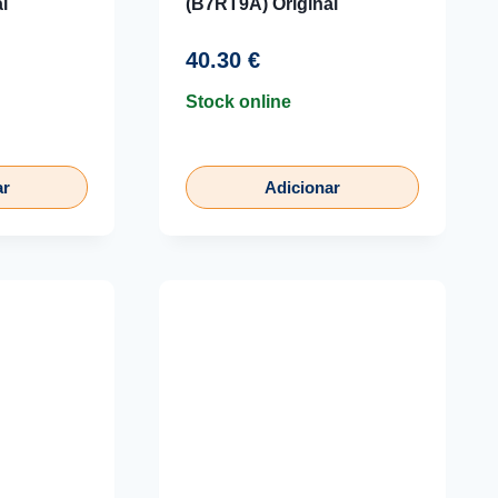
l
(B7RT9A) Original
40.30
€
Stock online
ar
Adicionar