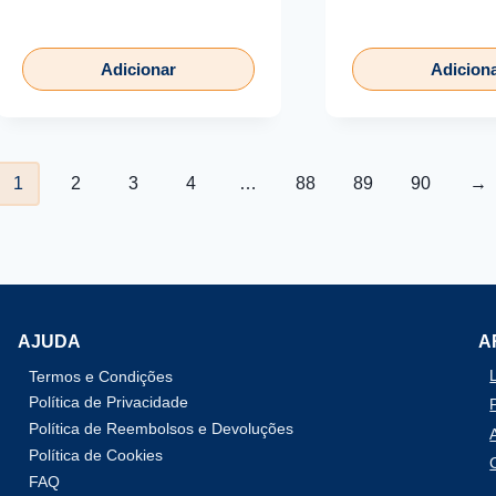
Adicionar
Adicion
1
2
3
4
…
88
89
90
→
AJUDA
A
Termos e Condições
Política de Privacidade
Política de Reembolsos e Devoluções
Política de Cookies
FAQ