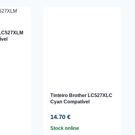
r LC527XLM
vel
Tinteiro Brother LC527XLC
Cyan Compatível
14.70
€
Stock online