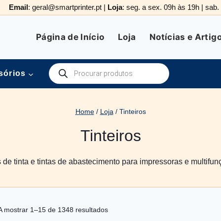
Email
: geral@smartprinter.pt |
Loja
: seg. a sex. 09h às 19h | sab
Página de Início
Loja
Notícias e Artig
Products
sórios
search
Home
/
Loja
/
Tinteiros
Tinteiros
s de tinta e tintas de abastecimento para impressoras e multifun
Ordenado
A mostrar 1–15 de 1348 resultados