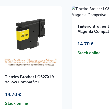
por
mais
recentes
Tinteiro Brothe
Magenta Compatí
14.70
€
Stock online
Tinteiro Brother LC527XLY
Yellow Compatível
14.70
€
Stock online