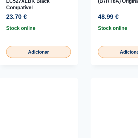
LC527XLBK Black
(B7RT8A) Origina
Compatível
23.70
€
48.99
€
Stock online
Stock online
Adicionar
Adicion