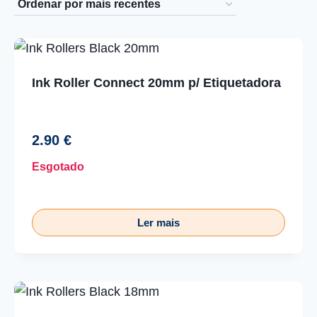
mais
recentes
Ink Roller Connect 20mm p/ Etiquetadora
2.90
€
Esgotado
Ler mais