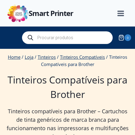
Skip
Smart Printer
to
content
Products
0
search
Home
/
Loja
/
Tinteiros
/
Tinteiros Compatíveis
/
Tinteiros
Compatíveis para Brother
Tinteiros Compatíveis para
Brother
Tinteiros compatíveis para Brother – Cartuchos
de tinta genéricos de marca branca para
funcionamento nas impressoras e multifunções