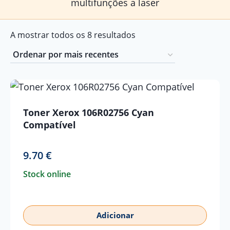
multifunções a laser
Ordenado
A mostrar todos os 8 resultados
por
mais
recentes
Toner Xerox 106R02756 Cyan
Compatível
9.70
€
Stock online
Adicionar