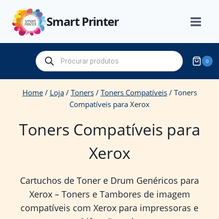
Skip
Smart Printer
to
content
Products
0
search
Home
/
Loja
/
Toners
/
Toners Compatíveis
/
Toners
Compatíveis para Xerox
Toners Compatíveis para
Xerox
Cartuchos de Toner e Drum Genéricos para
Xerox – Toners e Tambores de imagem
compatíveis com Xerox para impressoras e