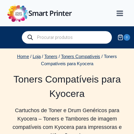
Skip
Smart Printer
to
content
Products
0
search
Home
/
Loja
/
Toners
/
Toners Compatíveis
/
Toners
Compatíveis para Kyocera
Toners Compatíveis para
Kyocera
Cartuchos de Toner e Drum Genéricos para
Kyocera – Toners e Tambores de imagem
compatíveis com Kyocera para impressoras e