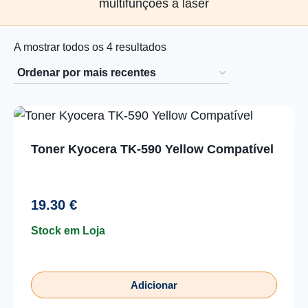
multifunções a laser
Ordenado
A mostrar todos os 4 resultados
por
mais
recentes
Toner Kyocera TK-590 Yellow Compatível
19.30
€
Stock em Loja
Adicionar