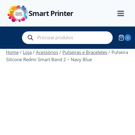
Skip
Smart Printer
to
content
Products
0
search
Home
/
Loja
/
Acessórios
/
Pulseiras e Braceletes
/
Pulseira
Silicone Redmi Smart Band 2 – Navy Blue