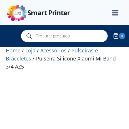
Skip
Smart Printer
to
content
Products
0
search
Home
/
Loja
/
Acessórios
/
Pulseiras e
Braceletes
/
Pulseira Silicone Xiaomi Mi Band
3/4 AZ5