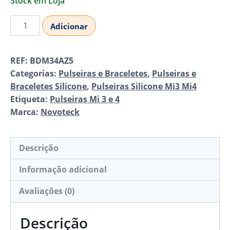
Stock em Loja
Quantidade
Adicionar
de
Pulseira
REF:
BDM34AZ5
Silicone
Categorias:
Pulseiras e Braceletes
,
Pulseiras e
Xiaomi
Braceletes Silicone
,
Pulseiras Silicone Mi3 Mi4
Mi
Etiqueta:
Pulseiras Mi 3 e 4
Band
Marca:
Novoteck
3/4
AZ5
Descrição
Informação adicional
Avaliações (0)
Descrição