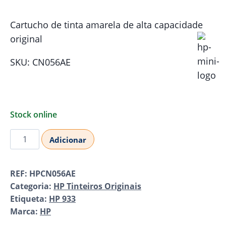
Cartucho de tinta amarela de alta capacidade
original
SKU: CN056AE
Stock online
Quantidade
Adicionar
de
HP
REF:
HPCN056AE
933XL
Categoria:
HP Tinteiros Originais
Yellow
Etiqueta:
HP 933
(CN056AE)
Marca:
HP
Original