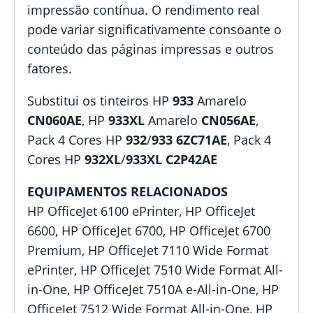
impressão contínua. O rendimento real
pode variar significativamente consoante o
conteúdo das páginas impressas e outros
fatores.
Substitui os tinteiros HP
933
Amarelo
CN060AE
, HP
933XL
Amarelo
CN056AE
,
Pack 4 Cores HP
932
/
933
6ZC71AE
, Pack 4
Cores HP
932XL
/
933XL
C2P42AE
EQUIPAMENTOS RELACIONADOS
HP OfficeJet 6100 ePrinter, HP OfficeJet
6600, HP OfficeJet 6700, HP OfficeJet 6700
Premium, HP OfficeJet 7110 Wide Format
ePrinter, HP OfficeJet 7510 Wide Format All-
in-One, HP OfficeJet 7510A e-All-in-One, HP
OfficeJet 7512 Wide Format All-in-One, HP