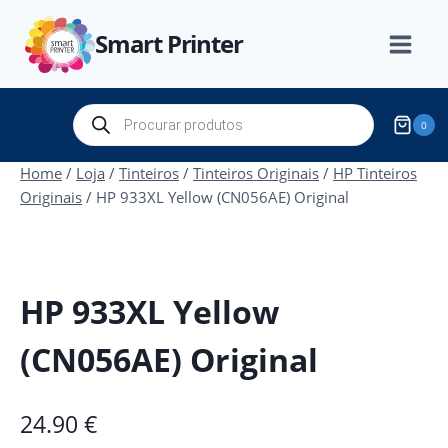
Skip
Smart Printer
to
content
Products
0
search
Home
/
Loja
/
Tinteiros
/
Tinteiros Originais
/
HP Tinteiros
Originais
/
HP 933XL Yellow (CN056AE) Original
HP 933XL Yellow
(CN056AE) Original
24.90
€