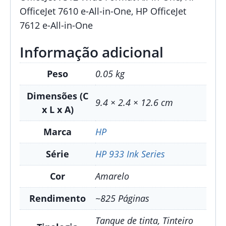
OfficeJet 7610 e-All-in-One, HP OfficeJet
7612 e-All-in-One
Informação adicional
Peso
0.05 kg
Dimensões (C
9.4 × 2.4 × 12.6 cm
x L x A)
Marca
HP
Série
HP 933 Ink Series
Cor
Amarelo
Rendimento
~825 Páginas
Tanque de tinta, Tinteiro