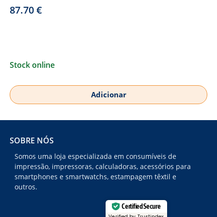
87.70
€
Stock online
Adicionar
SOBRE NÓS
Somos uma loja especializada em consumíveis de
impressão, impressoras, calculadoras, acessórios para
smartphones e smartwatchs, estampagem têxtil e
outros.
Certified Secure
Verified by Trustindex