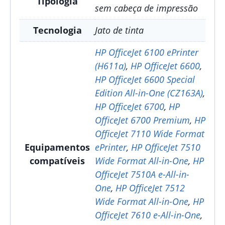
Tipologia
sem cabeça de impressão
Tecnologia
Jato de tinta
HP OfficeJet 6100 ePrinter
(H611a)
,
HP OfficeJet 6600
,
HP OfficeJet 6600 Special
Edition All-in-One (CZ163A)
,
HP OfficeJet 6700
,
HP
OfficeJet 6700 Premium
,
HP
OfficeJet 7110 Wide Format
Equipamentos
ePrinter
,
HP OfficeJet 7510
compatíveis
Wide Format All-in-One
,
HP
OfficeJet 7510A e-All-in-
One
,
HP OfficeJet 7512
Wide Format All-in-One
,
HP
OfficeJet 7610 e-All-in-One
,