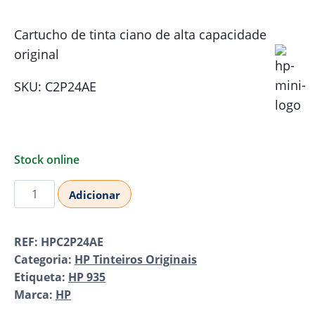
Cartucho de tinta ciano de alta capacidade
original
SKU: C2P24AE
Stock online
Quantidade
Adicionar
de
HP
REF:
HPC2P24AE
935XL
Categoria:
HP Tinteiros Originais
Cyan
Etiqueta:
HP 935
(C2P24AE)
Marca:
HP
Original