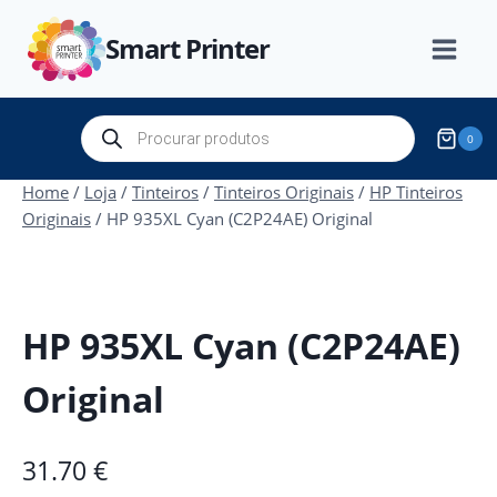
Skip
Smart Printer
to
content
Products
0
search
Home
/
Loja
/
Tinteiros
/
Tinteiros Originais
/
HP Tinteiros
Originais
/
HP 935XL Cyan (C2P24AE) Original
HP 935XL Cyan (C2P24AE)
Original
31.70
€