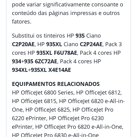
pode variar significativamente consoante o
conteúdo das páginas impressas e outros
fatores.
Substitui os tinteiros HP
935
Ciano
C2P20AE
, HP
935XL
Ciano
C2P24AE
, Pack 3
cores HP
935XL
F6U78AE
, Pack 4 cores HP
934
+
935
6ZC72AE
, Pack 4 cores HP
934XL
+
935XL
X4E14AE
EQUIPAMENTOS RELACIONADOS
HP OfficeJet 6800 Series, HP OfficeJet 6812,
HP OfficeJet 6815, HP OfficeJet 6820 e-All-in-
One, HP OfficeJet 6825, HP OfficeJet Pro
6220 ePrinter, HP OfficeJet Pro 6230
ePrinter, HP OfficeJet Pro 6820 e-All-in-One,
HP OfficeJet Pro 6830 e-All-in-One