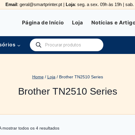
Email
: geral@smartprinter.pt |
Loja
: seg. a sex. 09h às 19h | sab
Página de Início
Loja
Notícias e Artig
Products
sórios
search
Home
/
Loja
/
Brother TN2510 Series
Brother TN2510 Series
Ordenado
A mostrar todos os 4 resultados