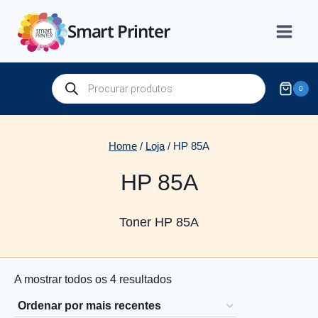
Skip
Smart Printer
to
content
Products
0
search
Home
/
Loja
/
HP 85A
HP 85A
Toner HP 85A
Ordenado
A mostrar todos os 4 resultados
por