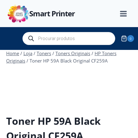
Skip
Smart Printer
to
content
Products
0
search
Home
/
Loja
/
Toners
/
Toners Originais
/
HP Toners
Originais
/
Toner HP 59A Black Original CF259A
Toner HP 59A Black
Original CF259A