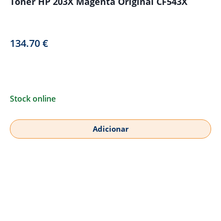
Toner HP 203X Magenta Original CF543X
134.70
€
Stock online
Adicionar