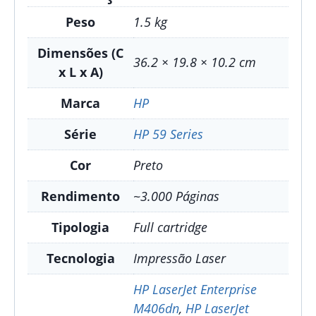
Peso
1.5 kg
Dimensões (C
36.2 × 19.8 × 10.2 cm
x L x A)
Marca
HP
Série
HP 59 Series
Cor
Preto
Rendimento
~3.000 Páginas
Tipologia
Full cartridge
Tecnologia
Impressão Laser
HP LaserJet Enterprise
M406dn
,
HP LaserJet