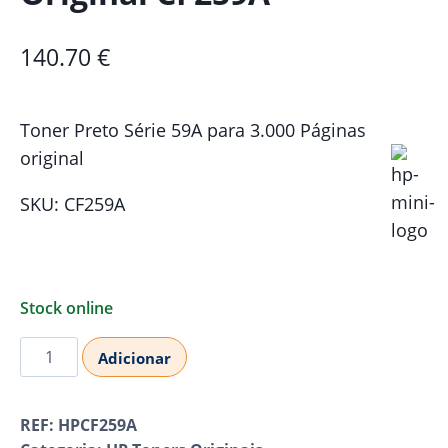
140.70
€
Toner Preto Série 59A para 3.000 Páginas
original
SKU: CF259A
Stock online
Quantidade
Adicionar
de
Toner
REF:
HPCF259A
HP