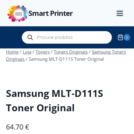
Skip
Smart Printer
to
content
Products
0
search
Home
/
Loja
/
Toners
/
Toners Originais
/
Samsung Toners
Originais
/
Samsung MLT-D111S Toner Original
Samsung MLT-D111S
Toner Original
64.70
€