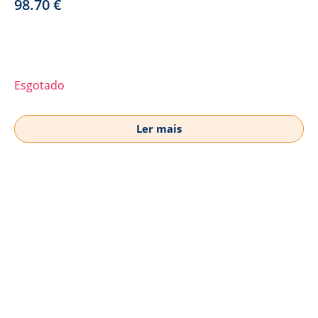
98.70
€
Esgotado
Ler mais