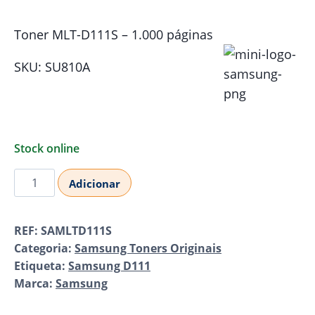
Toner MLT-D111S – 1.000 páginas
SKU: SU810A
Stock online
Quantidade
Adicionar
de
Samsung
REF:
SAMLTD111S
MLT-
Categoria:
Samsung Toners Originais
D111S
Etiqueta:
Samsung D111
Toner
Marca:
Samsung
Original