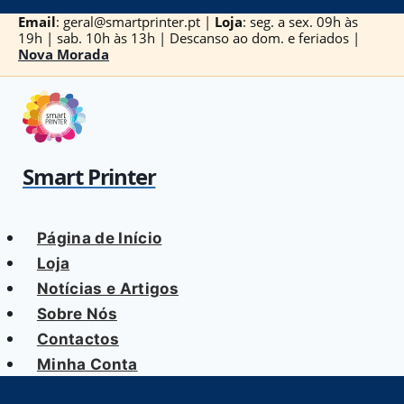
Skip
Email
: geral@smartprinter.pt |
Loja
: seg. a sex. 09h às
to
19h | sab. 10h às 13h | Descanso ao dom. e feriados |
Nova Morada
content
Smart Printer
Página de Início
Loja
Notícias e Artigos
Sobre Nós
Contactos
Minha Conta