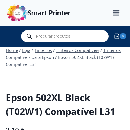
Skip
Smart Printer
to
content
Products
0
search
Home
/
Loja
/
Tinteiros
/
Tinteiros Compatíveis
/
Tinteiros
Compatíveis para Epson
/
Epson 502XL Black (T02W1)
Compatível L31
Epson 502XL Black
(T02W1) Compatível L31