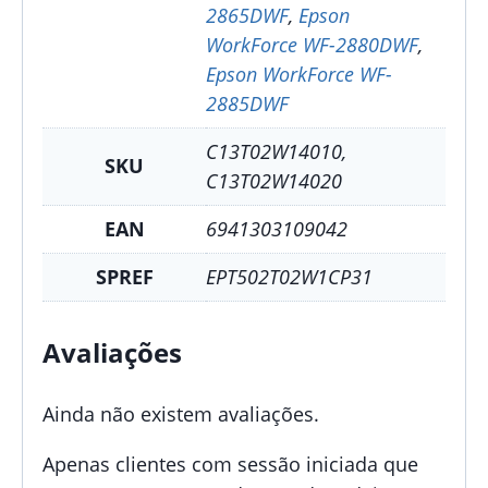
2865DWF
,
Epson
WorkForce WF-2880DWF
,
Epson WorkForce WF-
2885DWF
C13T02W14010,
SKU
C13T02W14020
EAN
6941303109042
SPREF
EPT502T02W1CP31
Avaliações
Ainda não existem avaliações.
Apenas clientes com sessão iniciada que