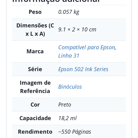
Peso
0.057 kg
Dimensões (C
9.1 × 2 × 10 cm
x L x A)
Compatível para Epson
,
Marca
Linha 31
Série
Epson 502 Ink Series
Imagem de
Binóculos
Referência
Cor
Preto
Capacidade
18,2 ml
Rendimento
~550 Páginas