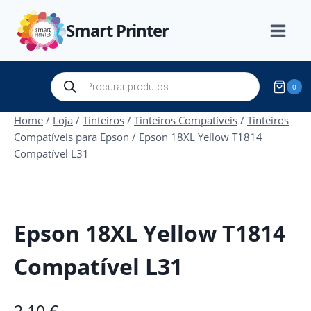
Skip
Smart Printer
to
content
Products
0
search
Home
/
Loja
/
Tinteiros
/
Tinteiros Compatíveis
/
Tinteiros
Compatíveis para Epson
/
Epson 18XL Yellow T1814
Compatível L31
Epson 18XL Yellow T1814
Compatível L31