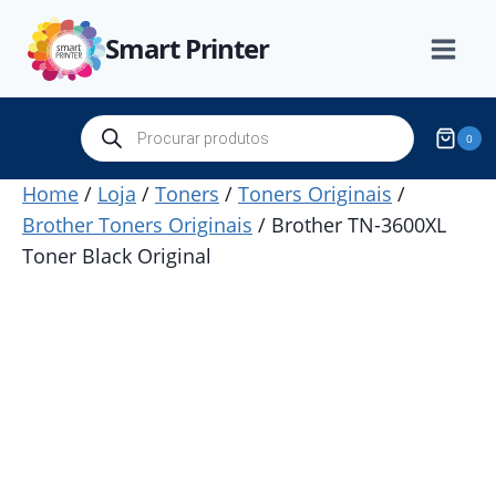
Skip
Smart Printer
to
content
Products
0
search
Home
/
Loja
/
Toners
/
Toners Originais
/
Brother Toners Originais
/
Brother TN-3600XL
Toner Black Original