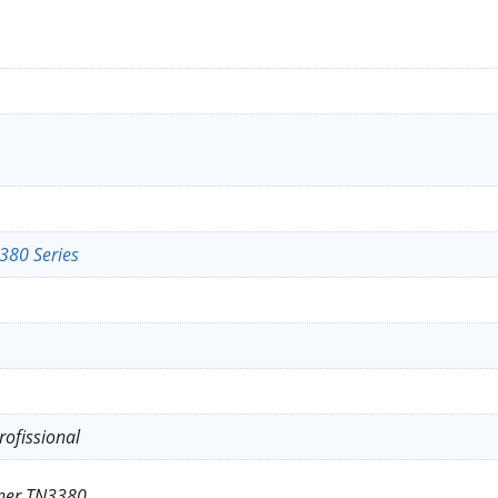
380 Series
ofissional
ner TN3380