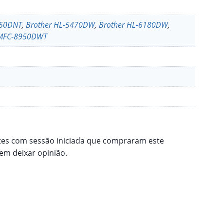
450DNT
,
Brother HL-5470DW
,
Brother HL-6180DW
,
 MFC-8950DWT
tes com sessão iniciada que compraram este
m deixar opinião.