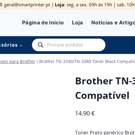
l
: geral@smartprinter.pt |
Loja
: seg. a sex. 09h às 19h | sab. 1
Página de Início
Loja
Notícias e Artig
Products
ssórios
search
veis para Brother
/
Brother TN-3330/TN-3380 Toner Black Compatí
Brother TN-
Compatível
14.90
€
Toner Preto genérico Brot