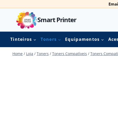
Skip
Emai
to
content
Smart Printer
Tinteiros
Toners
Equipamentos
Ace
Home
/
Loja
/
Toners
/
Toners Compatíveis
/
Toners Compatí