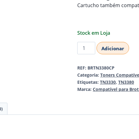
Cartucho também compatí
Stock em Loja
Quantidade
Adicionar
de
Brother
REF:
BRTN3380CP
TN-
Categoria:
Toners Compatíve
3330/TN-
Etiquetas:
TN3330
,
TN3380
3380
Marca:
Compatível para Brot
Toner
Black
Compatível
0)