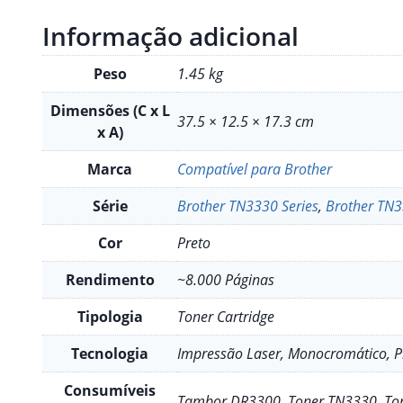
Informação adicional
Peso
1.45 kg
Dimensões (C x L
37.5 × 12.5 × 17.3 cm
x A)
Marca
Compatível para Brother
Série
Brother TN3330 Series
,
Brother TN3
Cor
Preto
Rendimento
~8.000 Páginas
Tipologia
Toner Cartridge
Tecnologia
Impressão Laser, Monocromático, Pr
Consumíveis
Tambor DR3300, Toner TN3330, To